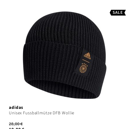
SALE
adidas
Unisex Fussballmütze DFB Wollie
28,00 €