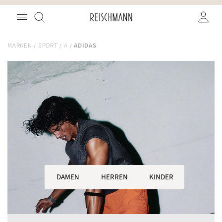
Zum
Suche
Inhalt
springen
MARKEN
SPORT
A
ADIDAS
DAMEN
HERREN
KINDER