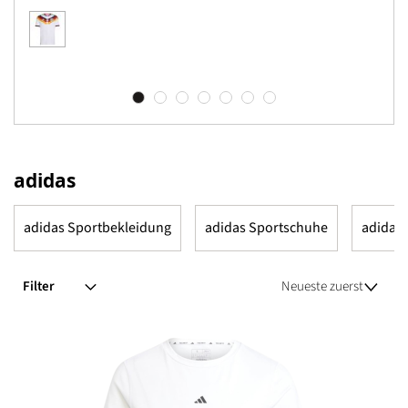
adidas
adidas Sportbekleidung
adidas Sportschuhe
adidas
Filter