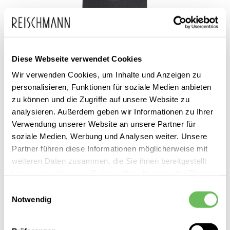
Diese Webseite verwendet Cookies
Wir verwenden Cookies, um Inhalte und Anzeigen zu
personalisieren, Funktionen für soziale Medien anbieten
zu können und die Zugriffe auf unsere Website zu
analysieren. Außerdem geben wir Informationen zu Ihrer
Verwendung unserer Website an unsere Partner für
soziale Medien, Werbung und Analysen weiter. Unsere
Partner führen diese Informationen möglicherweise mit
adidas
weiteren Daten zusammen, die Sie ihnen bereitgestellt
Herren Trainings-Tanktop Aeroready
haben oder die sie im Rahmen Ihrer Nutzung der Dienste
35,00 €
gesammelt haben.
Einwilligungsauswahl
19,99 €
Notwendig
Hier finden Sie unsere
Datenschutzerklärung