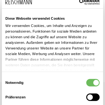
Diese Webseite verwendet Cookies
Zum
04651/ A trip in a bag
Wir verwenden Cookies, um Inhalte und Anzeigen zu
inkl. MwSt.
Anfang
personalisieren, Funktionen für soziale Medien anbieten
Herren Shorts
der
zu können und die Zugriffe auf unsere Website zu
analysieren. Außerdem geben wir Informationen zu Ihrer
Bildgalerie
Dieses Produkt ist exklusiv in unseren Filialen erhältlich. Prüfen Sie
Verwendung unserer Website an unsere Partner für
springen
mit einem Klick auf „Vor Ort verfügbar?", wo Ihre Größe vorrätig ist.
soziale Medien, Werbung und Analysen weiter. Unsere
Partner führen diese Informationen möglicherweise mit
Vor Ort verfügbar?
weiteren Daten zusammen, die Sie ihnen bereitgestellt
haben oder die sie im Rahmen Ihrer Nutzung der Dienste
gesammelt haben.
Einwilligungsauswahl
Notwendig
Hier finden Sie unsere
Datenschutzerklärung
04651/ A trip in a bag
Herren Shorts
Präferenzen