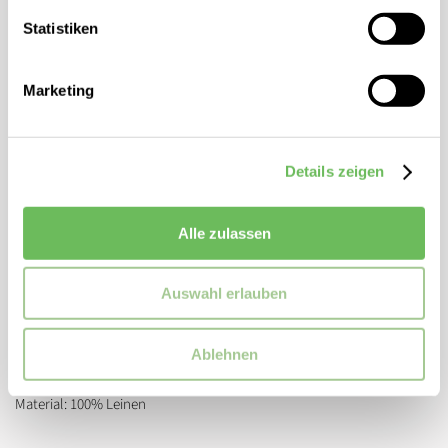
Hochwertige Shorts
Statistiken
Regular Fit
Kurz
Marketing
Basic
Elastischer Bund
Details zeigen
ZUSATZINFORMATIONEN
Artikelnummer:
ate9210003
Alle zulassen
Marke:
04651/ A trip in a bag
Passform:
Regular Fit
Auswahl erlauben
Länge:
Kurz
Ablehnen
MATERIALZUSAMMENSETZUNG
Material: 100% Leinen