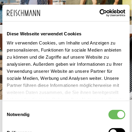
Herren
Running
Diese Webseite verwendet Cookies
Wir verwenden Cookies, um Inhalte und Anzeigen zu
personalisieren, Funktionen für soziale Medien anbieten
zu können und die Zugriffe auf unsere Website zu
analysieren. Außerdem geben wir Informationen zu Ihrer
Verwendung unserer Website an unsere Partner für
soziale Medien, Werbung und Analysen weiter. Unsere
Partner führen diese Informationen möglicherweise mit
weiteren Daten zusammen, die Sie ihnen bereitgestellt
Schuhe
Sportschuhe
haben oder die sie im Rahmen Ihrer Nutzung der Dienste
gesammelt haben.
Einwilligungsauswahl
Notwendig
Hier finden Sie unsere
Datenschutzerklärung
UNSERE SPORT NEUHEITEN