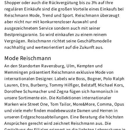
Shopper oder auch die Rückvergütung bis zu 3% auf Ihre
regulären Einkäufe sind die großen Vorteile eines Einkaufs bei
Reischmann Mode, Trend und Sport. Reischmann überzeugt
aber nicht nur mit konkurrenzloser Auswahl und
ausgezeichnetem Service sondern auch mit seiner
Bestpreisgaranie. So wird einkaufen zu einem reinem
Vergnügen. Reischmann richtet seine Geschäftsmodelle
nachhaltig und werteorientiert auf die Zukunft aus.
Mode Reischmann
An den Standorten Ravensburg, Ulm, Kempten und
Memmingen präsentiert Reischmann exklusive Mode von
internationalen Designer. Labels wie Boss, Bogner, Polo Ralph
Lauren, Etro, Burberry, Tommy Hilfiger, Belstaff, Michael Kors,
Dorothee Schumacher und Zegna fügen sich harmonisch in
unsere Sortimente ein. Die Kollektionen internationaler
Marken wie Street One, Tom Tailor, More&More, Comma, Opus
und viele mehr finden modebewusste Damen und Herren in
unseren Erdgeschossabteilungen. Eine Beratung die höchsten
Ansprüchen gerecht wird zeichnet Reischmann aus. Die
Gestaltung der Filialen erinnert an die liebsten Lebensräume in