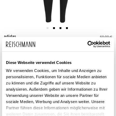
Zum
adidas
60,00 €
Anfang
49,99 €
Damen 7/8 Sportleggings
inkl. MwSt.
der
OPTIME STASH
Bildgalerie
Diese Webseite verwendet Cookies
springen
Wir verwenden Cookies, um Inhalte und Anzeigen zu
personalisieren, Funktionen für soziale Medien anbieten
zu können und die Zugriffe auf unsere Website zu
analysieren. Außerdem geben wir Informationen zu Ihrer
Verwendung unserer Website an unsere Partner für
Dieses Produkt ist exklusiv in unseren Filialen erhältlich. Prüfen Sie
soziale Medien, Werbung und Analysen weiter. Unsere
mit einem Klick auf „Vor Ort verfügbar?", wo Ihre Größe vorrätig ist.
Partner führen diese Informationen möglicherweise mit
weiteren Daten zusammen, die Sie ihnen bereitgestellt