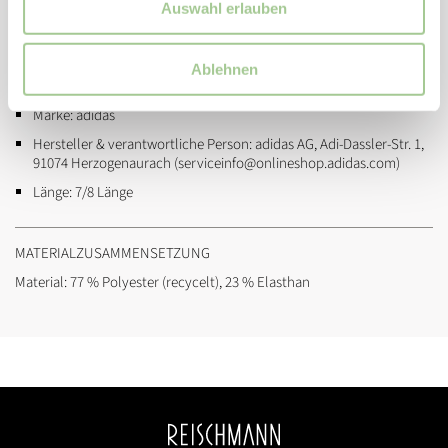
Auswahl erlauben
ZUSATZINFORMATIONEN
Eigenschaften / Spezifikation:
schnelltrocknend
Ablehnen
Artikelnummer:
jm3067
Marke:
adidas
Hersteller & verantwortliche Person:
adidas AG, Adi-Dassler-Str. 1,
91074 Herzogenaurach (serviceinfo@onlineshop.adidas.com)
Länge:
7/8 Länge
MATERIALZUSAMMENSETZUNG
Material: 77 % Polyester (recycelt), 23 % Elasthan