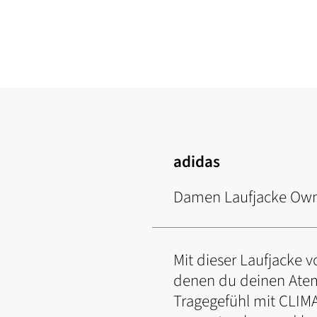
Zum
Anfang
der
Bildgalerie
springen
adidas
Damen Laufjacke Own
Mit dieser Laufjacke v
denen du deinen Atem 
Tragegefühl mit CLIM