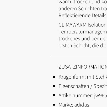
warm, trocken und konz
anderen Schichten tra
Reflektierende Details
CLIMAWARM Isolations
Temperaturmanagement.
trockenes und bequem
ersten Schicht, die di
ZUSATZINFORMATIO
Kragenform:
mit Steh
Eigenschaften / Spezif
Artikelnummer:
jw96
Marke:
adidas