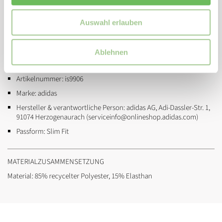
Hoher Bund
Reflektierende Details
Auswahl erlauben
ZUSATZINFORMATIONEN
Ablehnen
Eigenschaften / Spezifikation:
schnelltrocknend, reflektierend
Artikelnummer:
is9906
Marke:
adidas
Hersteller & verantwortliche Person:
adidas AG, Adi-Dassler-Str. 1,
91074 Herzogenaurach (serviceinfo@onlineshop.adidas.com)
Passform:
Slim Fit
MATERIALZUSAMMENSETZUNG
Material: 85% recycelter Polyester, 15% Elasthan