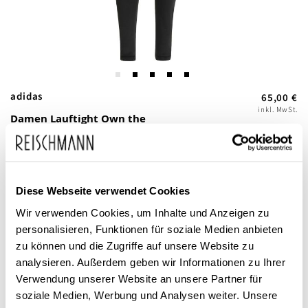
Zum
adidas
65,00 €
Anfang
inkl. MwSt.
Damen Lauftight Own the
der
Run
Bildgalerie
springen
Diese Webseite verwendet Cookies
Wir verwenden Cookies, um Inhalte und Anzeigen zu
personalisieren, Funktionen für soziale Medien anbieten
zu können und die Zugriffe auf unsere Website zu
analysieren. Außerdem geben wir Informationen zu Ihrer
Dieses Produkt ist exklusiv in unseren Filialen erhältlich. Prüfen Sie
Verwendung unserer Website an unsere Partner für
mit einem Klick auf „Vor Ort verfügbar?", wo Ihre Größe vorrätig ist.
soziale Medien, Werbung und Analysen weiter. Unsere