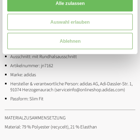
Dieses Produkt ist mit mindestens 70 % recycelten Materialien
Alle zulassen
hergestellt. Die Wiederverwendung bereits vorhandener Materialien
hilft uns dabei, Müll zu reduzieren, unsere Abhängigkeit von nicht
erneuerbaren Ressourcen einzuschränken und den CO2-Fußabdruck
Auswahl erlauben
unserer Produkte zu verringern.
Ablehnen
ZUSATZINFORMATIONEN
Ausschnitt:
mit Rundhalsausschnitt
Artikelnummer:
jn7162
Marke:
adidas
Hersteller & verantwortliche Person:
adidas AG, Adi-Dassler-Str. 1,
91074 Herzogenaurach (serviceinfo@onlineshop.adidas.com)
Passform:
Slim Fit
MATERIALZUSAMMENSETZUNG
Material: 79 % Polyester (recycelt), 21 % Elasthan