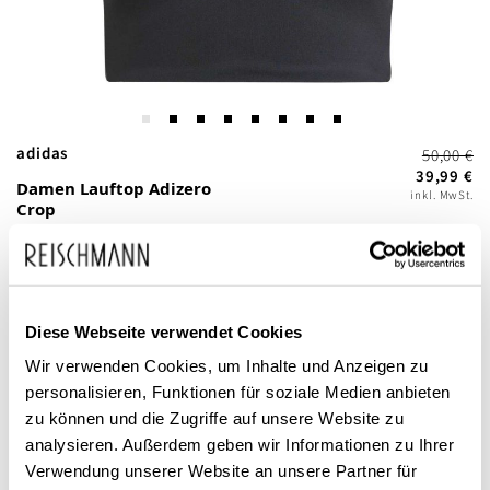
Zum
adidas
50,00 €
Anfang
39,99 €
Damen Lauftop Adizero
inkl. MwSt.
der
Crop
Bildgalerie
springen
Diese Webseite verwendet Cookies
Wir verwenden Cookies, um Inhalte und Anzeigen zu
personalisieren, Funktionen für soziale Medien anbieten
zu können und die Zugriffe auf unsere Website zu
Dieses Produkt ist exklusiv in unseren Filialen erhältlich. Prüfen Sie
analysieren. Außerdem geben wir Informationen zu Ihrer
mit einem Klick auf „Vor Ort verfügbar?", wo Ihre Größe vorrätig ist.
Verwendung unserer Website an unsere Partner für