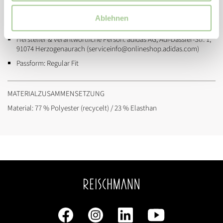
Artikelnummer:
jw7610
Ablehnen
Marke:
adidas
Hersteller & verantwortliche Person:
adidas AG, Adi-Dassler-Str. 1,
91074 Herzogenaurach (serviceinfo@onlineshop.adidas.com)
Passform:
Regular Fit
MATERIALZUSAMMENSETZUNG
Material: 77 % Polyester (recycelt) / 23 % Elasthan