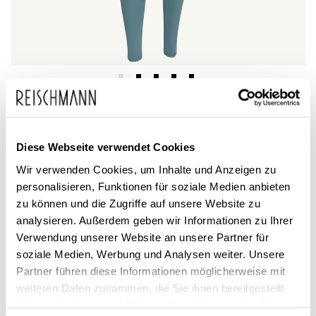
Zum
adidas
60,00 €
Anfang
44,99 €
Damen 7/8 Sportleggings
inkl. MwSt.
der
OPT ST HR
Diese Webseite verwendet Cookies
Bildgalerie
Wir verwenden Cookies, um Inhalte und Anzeigen zu
springen
personalisieren, Funktionen für soziale Medien anbieten
zu können und die Zugriffe auf unsere Website zu
analysieren. Außerdem geben wir Informationen zu Ihrer
Verwendung unserer Website an unsere Partner für
soziale Medien, Werbung und Analysen weiter. Unsere
Partner führen diese Informationen möglicherweise mit
Dieses Produkt ist exklusiv in unseren Filialen erhältlich. Prüfen Sie
weiteren Daten zusammen, die Sie ihnen bereitgestellt
mit einem Klick auf „Vor Ort verfügbar?", wo Ihre Größe vorrätig ist.
haben oder die sie im Rahmen Ihrer Nutzung der Dienste