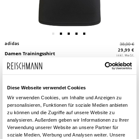
Zum
adidas
38,00 €
Anfang
29,99 €
Damen Trainingsshirt
inkl. MwSt.
der
Techfit
Bildgalerie
springen
Diese Webseite verwendet Cookies
Wir verwenden Cookies, um Inhalte und Anzeigen zu
personalisieren, Funktionen für soziale Medien anbieten
zu können und die Zugriffe auf unsere Website zu
analysieren. Außerdem geben wir Informationen zu Ihrer
Dieses Produkt ist exklusiv in unseren Filialen erhältlich. Prüfen Sie
mit einem Klick auf „Vor Ort verfügbar?", wo Ihre Größe vorrätig ist.
Verwendung unserer Website an unsere Partner für
soziale Medien, Werbung und Analysen weiter. Unsere