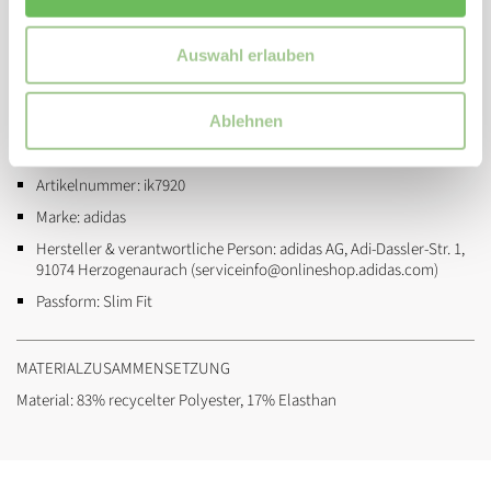
TECHFIT bündelt deine Muskelkraft
4-Wege-Stretch-Material
Auswahl erlauben
ZUSATZINFORMATIONEN
Ablehnen
Eigenschaften / Spezifikation:
elastisch, schnelltrocknend
Artikelnummer:
ik7920
Marke:
adidas
Hersteller & verantwortliche Person:
adidas AG, Adi-Dassler-Str. 1,
91074 Herzogenaurach (serviceinfo@onlineshop.adidas.com)
Passform:
Slim Fit
MATERIALZUSAMMENSETZUNG
Material: 83% recycelter Polyester, 17% Elasthan