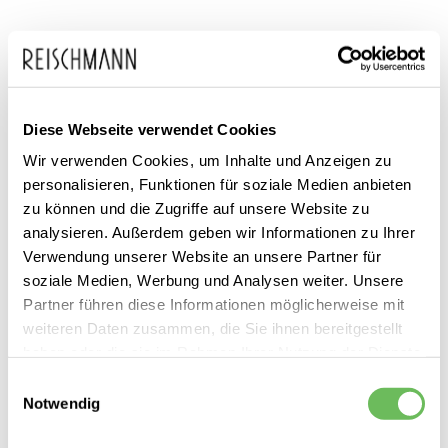
Zum
Diese Webseite verwendet Cookies
adidas Eyewear
99,99 €
Anfang
Wir verwenden Cookies, um Inhalte und Anzeigen zu
inkl. MwSt.
Unisex Sportbrille SP0075
personalisieren, Funktionen für soziale Medien anbieten
der
zu können und die Zugriffe auf unsere Website zu
Bildgalerie
analysieren. Außerdem geben wir Informationen zu Ihrer
springen
Verwendung unserer Website an unsere Partner für
soziale Medien, Werbung und Analysen weiter. Unsere
Partner führen diese Informationen möglicherweise mit
Dieses Produkt ist exklusiv in unseren Filialen erhältlich. Prüfen Sie
weiteren Daten zusammen, die Sie ihnen bereitgestellt
mit einem Klick auf „Vor Ort verfügbar?", wo Ihre Größe vorrätig ist.
haben oder die sie im Rahmen Ihrer Nutzung der Dienste
gesammelt haben.
Vor Ort verfügbar?
Einwilligungsauswahl
Notwendig
Hier finden Sie unsere
Datenschutzerklärung