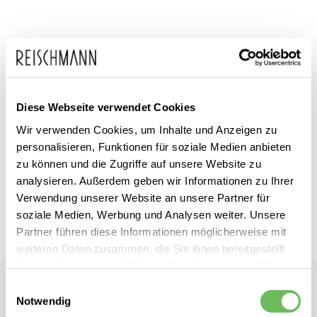
Zum
adidas
inkl. MwSt.
Anfang
Herren Fußballschuhe
Diese Webseite verwendet Cookies
der
Kunstrasen Copa Pure.3 TF
Wir verwenden Cookies, um Inhalte und Anzeigen zu
Bildgalerie
personalisieren, Funktionen für soziale Medien anbieten
springen
Dieses Produkt ist exklusiv in unseren Filialen erhältlich. Prüfen Sie
zu können und die Zugriffe auf unsere Website zu
mit einem Klick auf „Vor Ort verfügbar?", wo Ihre Größe vorrätig ist.
analysieren. Außerdem geben wir Informationen zu Ihrer
Verwendung unserer Website an unsere Partner für
Vor Ort verfügbar?
soziale Medien, Werbung und Analysen weiter. Unsere
Partner führen diese Informationen möglicherweise mit
weiteren Daten zusammen, die Sie ihnen bereitgestellt
haben oder die sie im Rahmen Ihrer Nutzung der Dienste
gesammelt haben.
Einwilligungsauswahl
adidas
Notwendig
Herren Fußballschuhe Kunstrasen Copa Pure.3 TF
Hier finden Sie unsere
Datenschutzerklärung