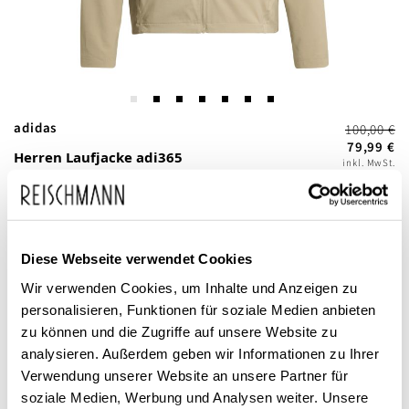
Zum
adidas
100,00 €
Anfang
79,99 €
Herren Laufjacke adi365
inkl. MwSt.
der
Formotion
Bildgalerie
springen
Diese Webseite verwendet Cookies
Wir verwenden Cookies, um Inhalte und Anzeigen zu
personalisieren, Funktionen für soziale Medien anbieten
zu können und die Zugriffe auf unsere Website zu
Dieses Produkt ist exklusiv in unseren Filialen erhältlich. Prüfen Sie
analysieren. Außerdem geben wir Informationen zu Ihrer
mit einem Klick auf „Vor Ort verfügbar?", wo Ihre Größe vorrätig ist.
Verwendung unserer Website an unsere Partner für
soziale Medien, Werbung und Analysen weiter. Unsere