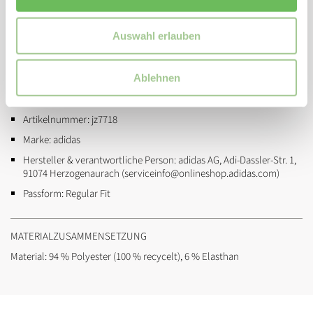
Reißverschlusstasche und zwei Fronttaschen mit Reißverschluss
sowie einer Innentasche für das Handy ist diese Jacke auch ungemein
praktisch. Die Belüftung am Rücken sorgt dank der überlappenden
Auswahl erlauben
Einsätze für eine angenehme Luftzirkulation. Ein Schlüsselclip macht
die funktionalen Merkmale komplett.
Ablehnen
ZUSATZINFORMATIONEN
Artikelnummer:
jz7718
Marke:
adidas
Hersteller & verantwortliche Person:
adidas AG, Adi-Dassler-Str. 1,
91074 Herzogenaurach (serviceinfo@onlineshop.adidas.com)
Passform:
Regular Fit
MATERIALZUSAMMENSETZUNG
Material: 94 % Polyester (100 % recycelt), 6 % Elasthan