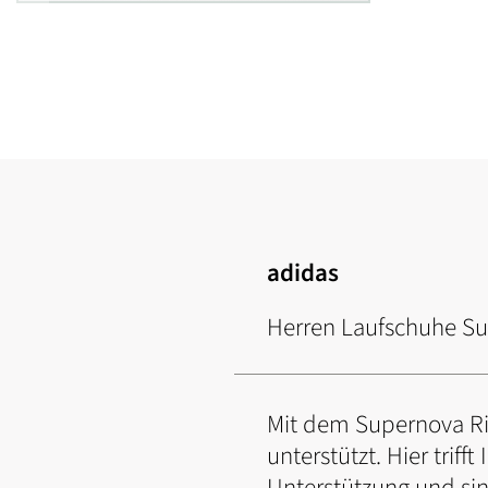
Zum
Anfang
der
Bildgalerie
springen
adidas
Herren Laufschuhe Su
Mit dem Supernova Ris
unterstützt. Hier trif
Unterstützung und sind