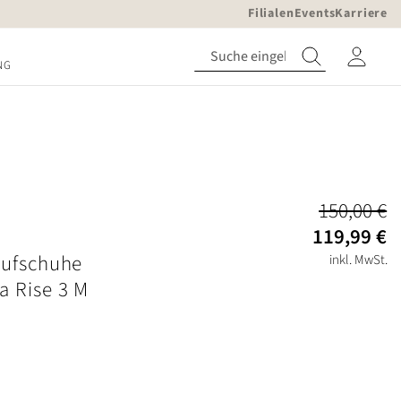
Filialen
Events
Karriere
NG
150,00 €
119,99 €
aufschuhe
inkl. MwSt.
a Rise 3 M