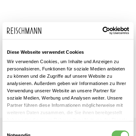
Zum
adidas
inkl. MwSt.
Anfang
Herren Trainigshose kurz
der
Designed for Training
Diese Webseite verwendet Cookies
Workout
Bildgalerie
Wir verwenden Cookies, um Inhalte und Anzeigen zu
springen
personalisieren, Funktionen für soziale Medien anbieten
Dieses Produkt ist exklusiv in unseren Filialen erhältlich. Prüfen Sie
zu können und die Zugriffe auf unsere Website zu
mit einem Klick auf „Vor Ort verfügbar?", wo Ihre Größe vorrätig ist.
analysieren. Außerdem geben wir Informationen zu Ihrer
Verwendung unserer Website an unsere Partner für
Vor Ort verfügbar?
soziale Medien, Werbung und Analysen weiter. Unsere
Partner führen diese Informationen möglicherweise mit
weiteren Daten zusammen, die Sie ihnen bereitgestellt
haben oder die sie im Rahmen Ihrer Nutzung der Dienste
gesammelt haben.
Einwilligungsauswahl
adidas
Notwendig