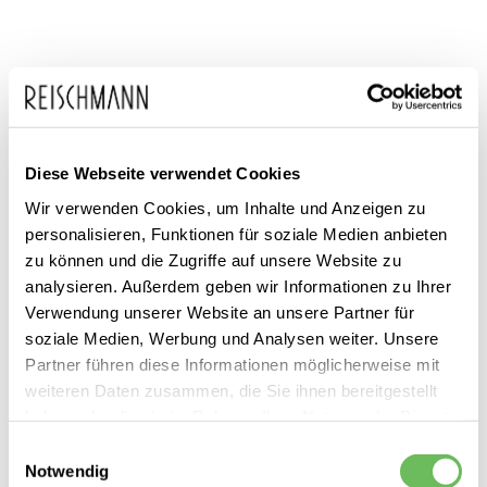
Zum
adidas
49,99 €
Anfang
Diese Webseite verwendet Cookies
inkl. MwSt.
Herren Sneaker VL Court
der
3.0
Wir verwenden Cookies, um Inhalte und Anzeigen zu
personalisieren, Funktionen für soziale Medien anbieten
Bildgalerie
zu können und die Zugriffe auf unsere Website zu
springen
analysieren. Außerdem geben wir Informationen zu Ihrer
Verwendung unserer Website an unsere Partner für
soziale Medien, Werbung und Analysen weiter. Unsere
Partner führen diese Informationen möglicherweise mit
weiteren Daten zusammen, die Sie ihnen bereitgestellt
haben oder die sie im Rahmen Ihrer Nutzung der Dienste
Dieses Produkt ist exklusiv in unseren Filialen erhältlich. Prüfen Sie
gesammelt haben.
mit einem Klick auf „Vor Ort verfügbar?", wo Ihre Größe vorrätig ist.
Einwilligungsauswahl
Notwendig