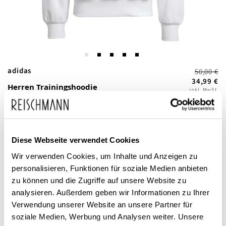
Zum
adidas
50,00 €
Anfang
34,99 €
Herren Trainingshoodie
inkl. MwSt.
der
Feelcozy
Bildgalerie
springen
Diese Webseite verwendet Cookies
Wir verwenden Cookies, um Inhalte und Anzeigen zu
personalisieren, Funktionen für soziale Medien anbieten
zu können und die Zugriffe auf unsere Website zu
analysieren. Außerdem geben wir Informationen zu Ihrer
Dieses Produkt ist exklusiv in unseren Filialen erhältlich. Prüfen Sie
Verwendung unserer Website an unsere Partner für
mit einem Klick auf „Vor Ort verfügbar?", wo Ihre Größe vorrätig ist.
soziale Medien, Werbung und Analysen weiter. Unsere