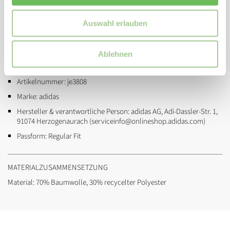
Überschnittene Schultern
Bündchen und Saum gerippt
Auswahl erlauben
Hinten etwas kürzerer geschnitten
Ablehnen
ZUSATZINFORMATIONEN
Artikelnummer:
je3808
Marke:
adidas
Hersteller & verantwortliche Person:
adidas AG, Adi-Dassler-Str. 1,
91074 Herzogenaurach (serviceinfo@onlineshop.adidas.com)
Passform:
Regular Fit
MATERIALZUSAMMENSETZUNG
Material: 70% Baumwolle, 30% recycelter Polyester