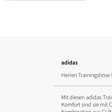
Zum
Anfang
der
Bildgalerie
springen
adidas
Herren Trainingshose k
Mit diesen adidas Trai
Komfort sind sie mit 
Kombination aus CLI