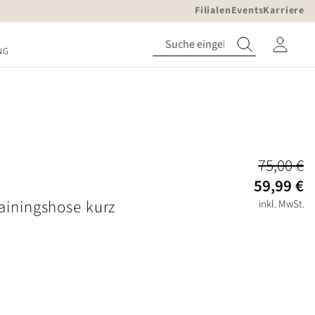
Filialen
Events
Karriere
NG
75,00 €
59,99 €
ainingshose kurz
inkl. MwSt.