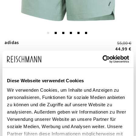
Zum
adidas
55,00 €
Anfang
44,99 €
Herren Trainingshose kurz
inkl. MwSt.
der
Power 3S
Bildgalerie
springen
Diese Webseite verwendet Cookies
Wir verwenden Cookies, um Inhalte und Anzeigen zu
personalisieren, Funktionen für soziale Medien anbieten
zu können und die Zugriffe auf unsere Website zu
analysieren. Außerdem geben wir Informationen zu Ihrer
Dieses Produkt ist exklusiv in unseren Filialen erhältlich. Prüfen Sie
Verwendung unserer Website an unsere Partner für
mit einem Klick auf „Vor Ort verfügbar?", wo Ihre Größe vorrätig ist.
soziale Medien, Werbung und Analysen weiter. Unsere
Partner führen diese Informationen möglicherweise mit