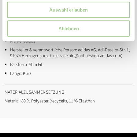
beträgt 99cm und sein Hüftumfang 79cm.
Auswahl erlauben
ZUSATZINFORMATIONEN
Ablehnen
Artikelnummer:
ji8209
Marke:
adidas
Hersteller & verantwortliche Person:
adidas AG, Adi-Dassler-Str. 1,
91074 Herzogenaurach (serviceinfo@onlineshop.adidas.com)
Passform:
Slim Fit
Länge:
Kurz
MATERIALZUSAMMENSETZUNG
Material: 89 % Polyester (recycelt), 11 % Elasthan