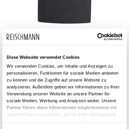
Zum
adidas
25,00 €
Anfang
inkl. MwSt.
Herren Trainingsshirt
der
Essentials
Diese Webseite verwendet Cookies
Bildgalerie
Wir verwenden Cookies, um Inhalte und Anzeigen zu
springen
personalisieren, Funktionen für soziale Medien anbieten
zu können und die Zugriffe auf unsere Website zu
analysieren. Außerdem geben wir Informationen zu Ihrer
Verwendung unserer Website an unsere Partner für
soziale Medien, Werbung und Analysen weiter. Unsere
Partner führen diese Informationen möglicherweise mit
Dieses Produkt ist exklusiv in unseren Filialen erhältlich. Prüfen Sie
weiteren Daten zusammen, die Sie ihnen bereitgestellt
mit einem Klick auf „Vor Ort verfügbar?", wo Ihre Größe vorrätig ist.
haben oder die sie im Rahmen Ihrer Nutzung der Dienste
gesammelt haben.