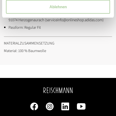
Artikelnummer:
je9024
Ablehnen
Marke:
adidas
Hersteller & verantwortliche Person:
adidas AG, Adi-Dassler-Str. 1,
91074 Herzogenaurach (serviceinfo@onlineshop.adidas.com)
Passform:
Regular Fit
MATERIALZUSAMMENSETZUNG
Material: 100 % Baumwolle