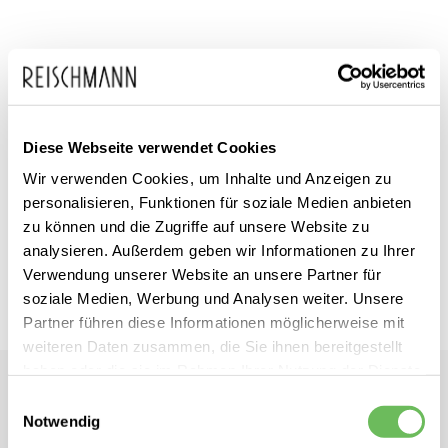
Zum
adidas
inkl. MwSt.
Anfang
Herren Trainingsshirt Z.N.E.
Diese Webseite verwendet Cookies
der
Wir verwenden Cookies, um Inhalte und Anzeigen zu
Bildgalerie
personalisieren, Funktionen für soziale Medien anbieten
Dieses Produkt ist exklusiv in unseren Filialen erhältlich. Prüfen Sie
springen
mit einem Klick auf „Vor Ort verfügbar?", wo Ihre Größe vorrätig ist.
zu können und die Zugriffe auf unsere Website zu
analysieren. Außerdem geben wir Informationen zu Ihrer
Verwendung unserer Website an unsere Partner für
Vor Ort verfügbar?
soziale Medien, Werbung und Analysen weiter. Unsere
Partner führen diese Informationen möglicherweise mit
weiteren Daten zusammen, die Sie ihnen bereitgestellt
haben oder die sie im Rahmen Ihrer Nutzung der Dienste
adidas
gesammelt haben.
Einwilligungsauswahl
Herren Trainingsshirt Z.N.E.
Notwendig
Hier finden Sie unsere
Datenschutzerklärung