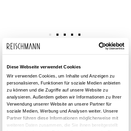
Zum
adidas
60,00 €
Anfang
39,99 €
Kinder Fussballschuhe
inkl. MwSt.
der
Kunstrasen/Rasen Copa
Pure III League FG/MG
Bildgalerie
Diese Webseite verwendet Cookies
springen
Wir verwenden Cookies, um Inhalte und Anzeigen zu
personalisieren, Funktionen für soziale Medien anbieten
zu können und die Zugriffe auf unsere Website zu
analysieren. Außerdem geben wir Informationen zu Ihrer
Verwendung unserer Website an unsere Partner für
soziale Medien, Werbung und Analysen weiter. Unsere
Partner führen diese Informationen möglicherweise mit
Dieses Produkt ist exklusiv in unseren Filialen erhältlich. Prüfen Sie
weiteren Daten zusammen, die Sie ihnen bereitgestellt
mit einem Klick auf „Vor Ort verfügbar?", wo Ihre Größe vorrätig ist.