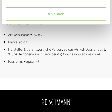
Controlplate-Außensohle für Hart- und Aschenplätze sowie
Kunstrasen
Ablehnen
ZUSATZINFORMATIONEN
Artikelnummer:
jr2883
Marke:
adidas
Hersteller & verantwortliche Person:
adidas AG, Adi-Dassler-Str. 1,
91074 Herzogenaurach (serviceinfo@onlineshop.adidas.com)
Passform:
Regular Fit