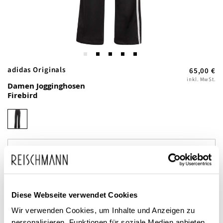
Zum
adidas Originals
65,00 €
Anfang
inkl. MwSt.
Damen Jogginghosen
der
Firebird
Bildgalerie
springen
Dieses Produkt ist exklusiv in unseren Filialen erhältlich. Prüfen Sie
Diese Webseite verwendet Cookies
mit einem Klick auf „Vor Ort verfügbar?", wo Ihre Größe vorrätig ist.
Wir verwenden Cookies, um Inhalte und Anzeigen zu
personalisieren, Funktionen für soziale Medien anbieten