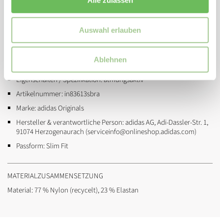
hilft uns dabei, Müll zu reduzieren, unsere Abhängigkeit von nicht
Alle zulassen
erneuerbaren Ressourcen einzuschränken und den CO2-Fußabdruck
unserer Produkte zu verringern.
Auswahl erlauben
ZUSATZINFORMATIONEN
Ablehnen
Ausschnitt:
mit Rundhalsausschnitt
Eigenschaften / Spezifikation:
atmungsaktiv
Artikelnummer:
in83613sbra
Marke:
adidas Originals
Hersteller & verantwortliche Person:
adidas AG, Adi-Dassler-Str. 1,
91074 Herzogenaurach (serviceinfo@onlineshop.adidas.com)
Passform:
Slim Fit
MATERIALZUSAMMENSETZUNG
Material: 77 % Nylon (recycelt), 23 % Elastan