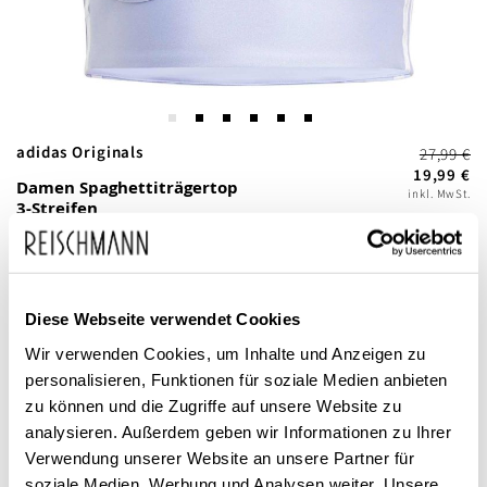
Zum
adidas Originals
27,99 €
Anfang
19,99 €
Damen Spaghettiträgertop
inkl. MwSt.
der
3-Streifen
Bildgalerie
springen
Diese Webseite verwendet Cookies
Wir verwenden Cookies, um Inhalte und Anzeigen zu
personalisieren, Funktionen für soziale Medien anbieten
zu können und die Zugriffe auf unsere Website zu
Dieses Produkt ist exklusiv in unseren Filialen erhältlich. Prüfen Sie
analysieren. Außerdem geben wir Informationen zu Ihrer
mit einem Klick auf „Vor Ort verfügbar?", wo Ihre Größe vorrätig ist.
Verwendung unserer Website an unsere Partner für
soziale Medien, Werbung und Analysen weiter. Unsere