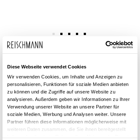
Zum
adidas
160,00 €
Anfang
109,99 €
Unisex Fussballschuhe
inkl. MwSt.
der
Predator Pro FT FG
Diese Webseite verwendet Cookies
Bildgalerie
springen
Wir verwenden Cookies, um Inhalte und Anzeigen zu
personalisieren, Funktionen für soziale Medien anbieten
zu können und die Zugriffe auf unsere Website zu
analysieren. Außerdem geben wir Informationen zu Ihrer
Verwendung unserer Website an unsere Partner für
soziale Medien, Werbung und Analysen weiter. Unsere
Dieses Produkt ist exklusiv in unseren Filialen erhältlich. Prüfen Sie
Partner führen diese Informationen möglicherweise mit
mit einem Klick auf „Vor Ort verfügbar?", wo Ihre Größe vorrätig ist.
weiteren Daten zusammen, die Sie ihnen bereitgestellt
haben oder die sie im Rahmen Ihrer Nutzung der Dienste