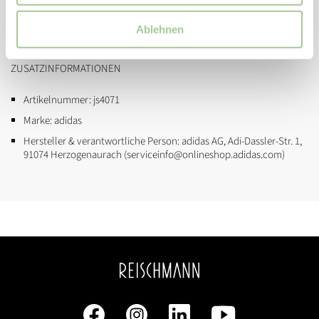
Umschlagbare Zunge
Ablehnen
Controlplate Außensohle für feste Böden
ZUSATZINFORMATIONEN
Artikelnummer:
js4071
Marke:
adidas
Hersteller & verantwortliche Person:
adidas AG, Adi-Dassler-Str. 1,
91074 Herzogenaurach (serviceinfo@onlineshop.adidas.com)