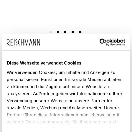
Zum
adidas
260,00 €
Anfang
169,99 €
Unisex Fussballschuhe
inkl. MwSt.
der
Rasen Predator Elite FG
Diese Webseite verwendet Cookies
Bildgalerie
springen
Wir verwenden Cookies, um Inhalte und Anzeigen zu
personalisieren, Funktionen für soziale Medien anbieten
zu können und die Zugriffe auf unsere Website zu
analysieren. Außerdem geben wir Informationen zu Ihrer
Verwendung unserer Website an unsere Partner für
soziale Medien, Werbung und Analysen weiter. Unsere
Dieses Produkt ist exklusiv in unseren Filialen erhältlich. Prüfen Sie
Partner führen diese Informationen möglicherweise mit
mit einem Klick auf „Vor Ort verfügbar?", wo Ihre Größe vorrätig ist.
weiteren Daten zusammen, die Sie ihnen bereitgestellt
haben oder die sie im Rahmen Ihrer Nutzung der Dienste