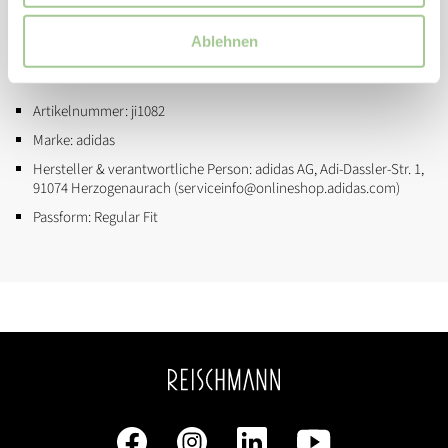
Controlframe 2.0 Außensohle für feste Böden
Ablehnen
ZUSATZINFORMATIONEN
Artikelnummer:
ji1082
Marke:
adidas
Hersteller & verantwortliche Person:
adidas AG, Adi-Dassler-Str. 1,
91074 Herzogenaurach (serviceinfo@onlineshop.adidas.com)
Passform:
Regular Fit