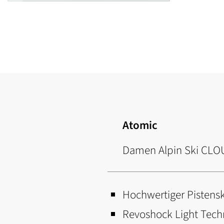
Zum
Anfang
der
Bildgalerie
springen
Atomic
Damen Alpin Ski CLO
Hochwertiger Pistenski
Revoshock Light Tech