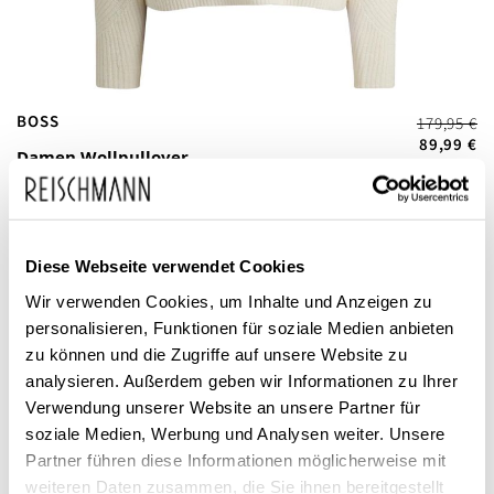
Zum
BOSS
179,95 €
Anfang
89,99 €
Damen Wollpullover
inkl. MwSt.
der
Flondassy
Bildgalerie
springen
Diese Webseite verwendet Cookies
Wir verwenden Cookies, um Inhalte und Anzeigen zu
personalisieren, Funktionen für soziale Medien anbieten
zu können und die Zugriffe auf unsere Website zu
analysieren. Außerdem geben wir Informationen zu Ihrer
Dieses Produkt ist exklusiv in unseren Filialen erhältlich. Prüfen Sie
Verwendung unserer Website an unsere Partner für
mit einem Klick auf „Vor Ort verfügbar?", wo Ihre Größe vorrätig ist.
soziale Medien, Werbung und Analysen weiter. Unsere
Partner führen diese Informationen möglicherweise mit
Vor Ort verfügbar?
weiteren Daten zusammen, die Sie ihnen bereitgestellt