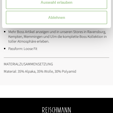
Auswahl erlauben
Artikelnummer:
5052648711800
Marke:
BOSS
Ablehnen
Hersteller & verantwortliche Person:
Hugo Boss AG, Holy-Allee 3,
72555 Metzingen (info@hugoboss.com)
Mehr Boss Artikel anzeigen
und in unseren Stores in Ravensburg,
Kempten, Memmingen und Ulm die komplette Boss Kollektion in
toller Atmosphäre erleben.
Passform:
Loose Fit
MATERIALZUSAMMENSETZUNG
Material: 35% Alpaka, 35% Wolle, 30% Polyamid