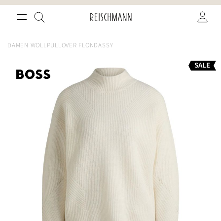
Zum
Suche
Inhalt
springen
DAMEN WOLLPULLOVER FLONDASSY
Zum
SALE
Ende
der
Bildgalerie
springen