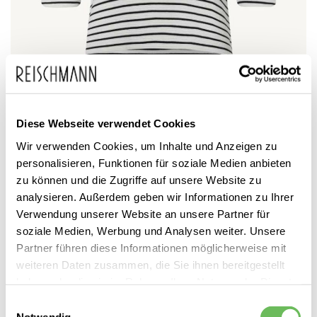
Zum
BRAX
59,95 €
Anfang
inkl. MwSt.
Damen T-Shirt Baumwolle
Diese Webseite verwendet Cookies
der
BONNIE
Wir verwenden Cookies, um Inhalte und Anzeigen zu
Bildgalerie
personalisieren, Funktionen für soziale Medien anbieten
springen
zu können und die Zugriffe auf unsere Website zu
analysieren. Außerdem geben wir Informationen zu Ihrer
Verwendung unserer Website an unsere Partner für
soziale Medien, Werbung und Analysen weiter. Unsere
Partner führen diese Informationen möglicherweise mit
weiteren Daten zusammen, die Sie ihnen bereitgestellt
Dieses Produkt ist exklusiv in unseren Filialen erhältlich. Prüfen Sie
haben oder die sie im Rahmen Ihrer Nutzung der Dienste
mit einem Klick auf „Vor Ort verfügbar?", wo Ihre Größe vorrätig ist.
gesammelt haben.
Einwilligungsauswahl