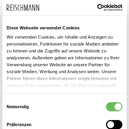
Diese Webseite verwendet Cookies
Zum
Calida
99,95 €
Anfang
Wir verwenden Cookies, um Inhalte und Anzeigen zu
74,99 €
DAMEN SWEATJACKE
inkl. MwSt.
personalisieren, Funktionen für soziale Medien anbieten
der
zu können und die Zugriffe auf unsere Website zu
Bildgalerie
analysieren. Außerdem geben wir Informationen zu Ihrer
springen
Verwendung unserer Website an unsere Partner für
soziale Medien, Werbung und Analysen weiter. Unsere
Partner führen diese Informationen möglicherweise mit
weiteren Daten zusammen, die Sie ihnen bereitgestellt
haben oder die sie im Rahmen Ihrer Nutzung der Dienste
Dieses Produkt ist exklusiv in unseren Filialen erhältlich. Prüfen Sie
gesammelt haben.
Einwilligungsauswahl
mit einem Klick auf „Vor Ort verfügbar?", wo Ihre Größe vorrätig ist.
Notwendig
Hier finden Sie unsere
Datenschutzerklärung
Vor Ort verfügbar?
Präferenzen