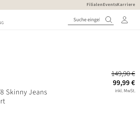
Filialen
Events
Karriere
NG
149,90 €
99,99 €
8 Skinny Jeans
inkl. MwSt.
rt