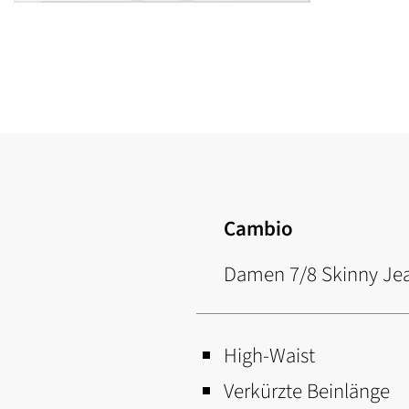
Zum
Anfang
der
Bildgalerie
springen
Cambio
Damen 7/8 Skinny Jea
High-Waist
Verkürzte Beinlänge