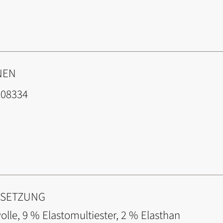
NEN
008334
NSETZUNG
lle, 9 % Elastomultiester, 2 % Elasthan