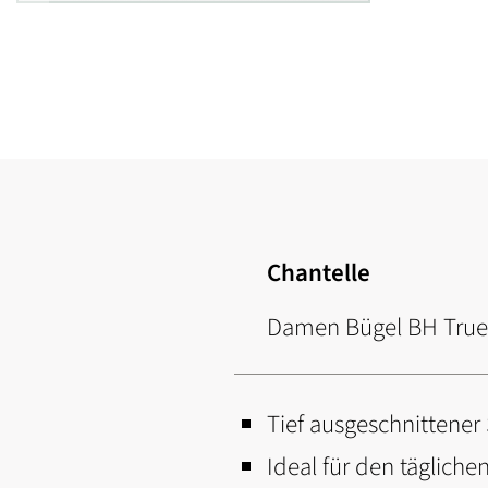
Zum
Anfang
der
Bildgalerie
springen
Chantelle
Damen Bügel BH True
Tief ausgeschnittener
Ideal für den tägliche