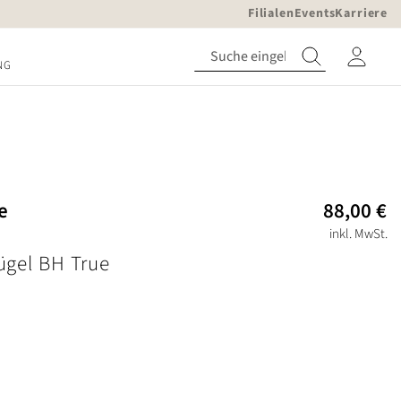
Filialen
Events
Karriere
NG
e
88,00 €
inkl. MwSt.
gel BH True