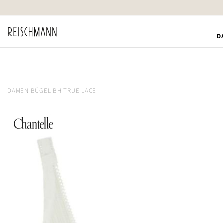
Zum
Inhalt
springen
D
DAMEN BÜGEL BH TRUE LACE
Zum
Ende
der
Bildgalerie
springen