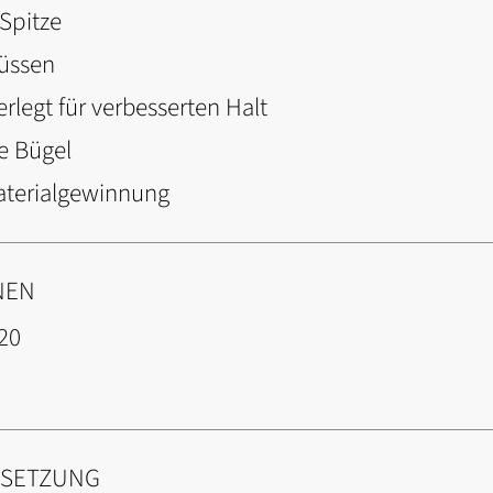
 Spitze
lüssen
erlegt für verbesserten Halt
re Bügel
aterialgewinnung
NEN
20
NSETZUNG