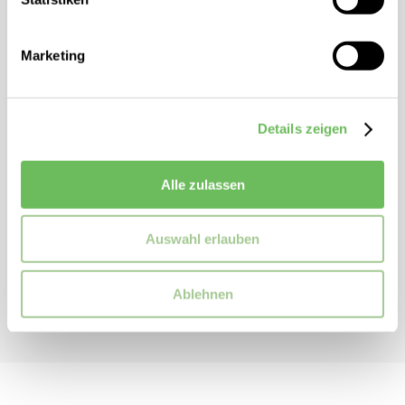
Loose Fit
Weiter Rundhalsauschnitt
Marketing
Kurzarm
Fabricmix
Floraler Print
Details zeigen
ZUSATZINFORMATIONEN
Alle zulassen
Artikelnummer:
2163432
Marke:
comma
Auswahl erlauben
MATERIALZUSAMMENSETZUNG
Ablehnen
Material: 42% Viskose, 40% Baumwolle, 18% Polyester,