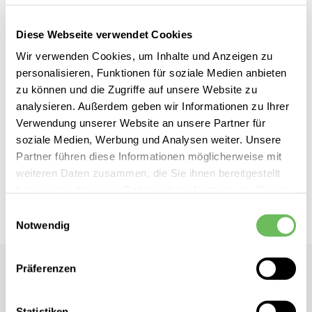
Diese Webseite verwendet Cookies
Wir verwenden Cookies, um Inhalte und Anzeigen zu
Zum
personalisieren, Funktionen für soziale Medien anbieten
comma
inkl. MwSt.
Anfang
zu können und die Zugriffe auf unsere Website zu
Damen Blusenshirt
analysieren. Außerdem geben wir Informationen zu Ihrer
der
Verwendung unserer Website an unsere Partner für
Bildgalerie
soziale Medien, Werbung und Analysen weiter. Unsere
Dieses Produkt ist exklusiv in unseren Filialen erhältlich. Prüfen Sie
springen
Partner führen diese Informationen möglicherweise mit
mit einem Klick auf „Vor Ort verfügbar?", wo Ihre Größe vorrätig ist.
weiteren Daten zusammen, die Sie ihnen bereitgestellt
haben oder die sie im Rahmen Ihrer Nutzung der Dienste
Vor Ort verfügbar?
gesammelt haben.
Einwilligungsauswahl
Notwendig
Hier finden Sie unsere
Datenschutzerklärung
Präferenzen
comma
Damen Blusenshirt
Statistiken