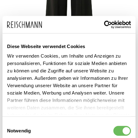
Zum
comma
99,99 €
Diese Webseite verwendet Cookies
Anfang
inkl. MwSt.
Damen Marlenehose
Wir verwenden Cookies, um Inhalte und Anzeigen zu
der
personalisieren, Funktionen für soziale Medien anbieten
Bildgalerie
zu können und die Zugriffe auf unsere Website zu
springen
analysieren. Außerdem geben wir Informationen zu Ihrer
Verwendung unserer Website an unsere Partner für
soziale Medien, Werbung und Analysen weiter. Unsere
Partner führen diese Informationen möglicherweise mit
weiteren Daten zusammen, die Sie ihnen bereitgestellt
Dieses Produkt ist exklusiv in unseren Filialen erhältlich. Prüfen Sie
haben oder die sie im Rahmen Ihrer Nutzung der Dienste
mit einem Klick auf „Vor Ort verfügbar?", wo Ihre Größe vorrätig ist.
gesammelt haben.
Einwilligungsauswahl
Notwendig
Vor Ort verfügbar?
Hier finden Sie unsere
Datenschutzerklärung