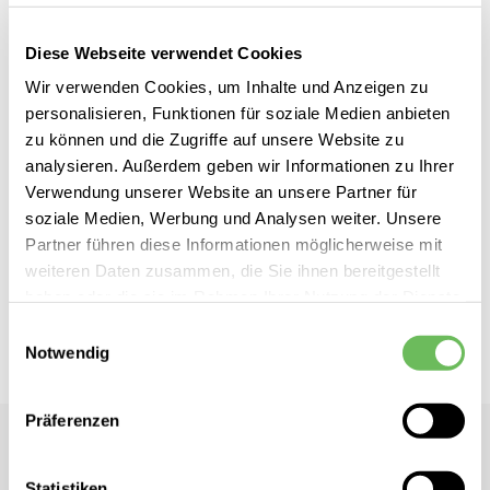
Diese Webseite verwendet Cookies
Wir verwenden Cookies, um Inhalte und Anzeigen zu
Zum
personalisieren, Funktionen für soziale Medien anbieten
Copenhagen
inkl. MwSt.
zu können und die Zugriffe auf unsere Website zu
Anfang
Damen Chelsea Boots
analysieren. Außerdem geben wir Informationen zu Ihrer
der
CPH1000
Verwendung unserer Website an unsere Partner für
Bildgalerie
soziale Medien, Werbung und Analysen weiter. Unsere
springen
Dieses Produkt ist exklusiv in unseren Filialen erhältlich. Prüfen Sie
Partner führen diese Informationen möglicherweise mit
mit einem Klick auf „Vor Ort verfügbar?", wo Ihre Größe vorrätig ist.
weiteren Daten zusammen, die Sie ihnen bereitgestellt
haben oder die sie im Rahmen Ihrer Nutzung der Dienste
gesammelt haben.
Vor Ort verfügbar?
Einwilligungsauswahl
Notwendig
Hier finden Sie unsere
Datenschutzerklärung
Präferenzen
Copenhagen
Damen Chelsea Boots CPH1000
Statistiken