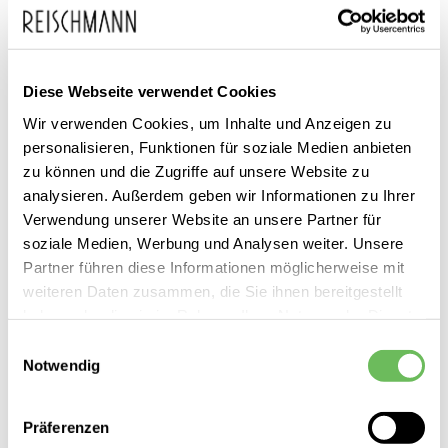
Diese Webseite verwendet Cookies
Wir verwenden Cookies, um Inhalte und Anzeigen zu
Zum
Steve Madden
119,99 €
personalisieren, Funktionen für soziale Medien anbieten
Anfang
50,00 €
Damen Chunky Sneaker
zu können und die Zugriffe auf unsere Website zu
inkl. MwSt.
der
analysieren. Außerdem geben wir Informationen zu Ihrer
Bildgalerie
Verwendung unserer Website an unsere Partner für
soziale Medien, Werbung und Analysen weiter. Unsere
springen
Partner führen diese Informationen möglicherweise mit
weiteren Daten zusammen, die Sie ihnen bereitgestellt
haben oder die sie im Rahmen Ihrer Nutzung der Dienste
gesammelt haben.
Einwilligungsauswahl
Notwendig
Dieses Produkt ist exklusiv in unseren Filialen erhältlich. Prüfen Sie
Hier finden Sie unsere
Datenschutzerklärung
mit einem Klick auf „Vor Ort verfügbar?", wo Ihre Größe vorrätig ist.
Präferenzen
Vor Ort verfügbar?