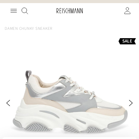
Zum
Suche
Inhalt
springen
DAMEN CHUNKY SNEAKER
Zum
SALE
Ende
der
Bildgalerie
springen