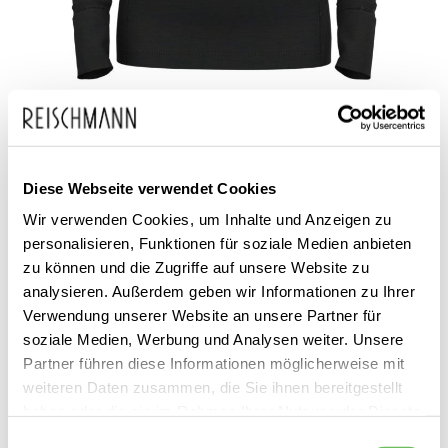
Zum
Odlo
99,95 €
Anfang
inkl. MwSt.
Damen
der
Diese Webseite verwendet Cookies
Funktionsunterhemd Crew
Neck Merino
Bildgalerie
Wir verwenden Cookies, um Inhalte und Anzeigen zu
personalisieren, Funktionen für soziale Medien anbieten
springen
zu können und die Zugriffe auf unsere Website zu
analysieren. Außerdem geben wir Informationen zu Ihrer
Verwendung unserer Website an unsere Partner für
soziale Medien, Werbung und Analysen weiter. Unsere
Partner führen diese Informationen möglicherweise mit
weiteren Daten zusammen, die Sie ihnen bereitgestellt
Dieses Produkt ist exklusiv in unseren Filialen erhältlich. Prüfen Sie
haben oder die sie im Rahmen Ihrer Nutzung der Dienste
mit einem Klick auf „Vor Ort verfügbar?", wo Ihre Größe vorrätig ist.
gesammelt haben.
Einwilligungsauswahl