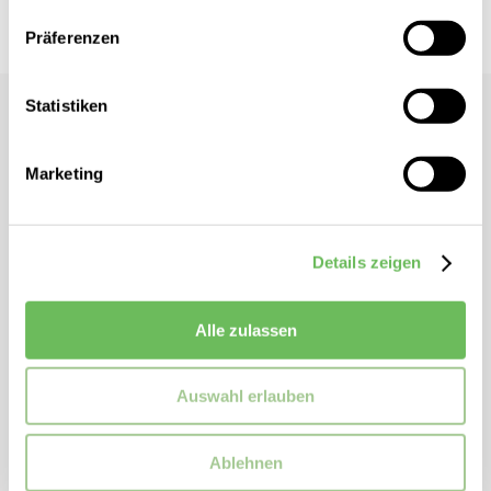
Präferenzen
Statistiken
Ganni
Damen Kurzblazer
Marketing
Verkürztes Design
Allover Muster
Lange Ärmel
Details zeigen
Gerader Saum
Reverskragen
Alle zulassen
ZUSATZINFORMATIONEN
Auswahl erlauben
Kragenform:
Reverskragen
Artikelnummer:
f7985
Ablehnen