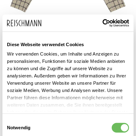
Zum
Ganni
399,99 €
Diese Webseite verwendet Cookies
Anfang
199,99 €
Damen Kurzblazer
Wir verwenden Cookies, um Inhalte und Anzeigen zu
inkl. MwSt.
der
personalisieren, Funktionen für soziale Medien anbieten
Bildgalerie
zu können und die Zugriffe auf unsere Website zu
springen
analysieren. Außerdem geben wir Informationen zu Ihrer
Verwendung unserer Website an unsere Partner für
soziale Medien, Werbung und Analysen weiter. Unsere
Partner führen diese Informationen möglicherweise mit
weiteren Daten zusammen, die Sie ihnen bereitgestellt
Dieses Produkt ist exklusiv in unseren Filialen erhältlich. Prüfen Sie
haben oder die sie im Rahmen Ihrer Nutzung der Dienste
mit einem Klick auf „Vor Ort verfügbar?", wo Ihre Größe vorrätig ist.
gesammelt haben.
Einwilligungsauswahl
Notwendig
Hier finden Sie unsere
Datenschutzerklärung
Vor Ort verfügbar?