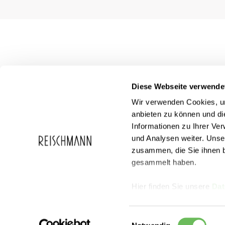
Diese Webseite verwende
Wir verwenden Cookies, um
anbieten zu können und di
Informationen zu Ihrer Ve
und Analysen weiter. Unse
zusammen, die Sie ihnen b
Service
Reischmann
gesammelt haben.
FAQ
Über Reischma
Geschenkgutscheine
Karriere
Events
Hier finden Sie unsere
Dat
Partnercard
Sortiment
Newsletter
Einwilligungsauswahl