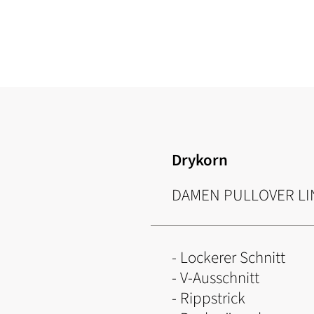
Zum
Anfang
der
Bildgalerie
springen
Drykorn
DAMEN PULLOVER LI
- Lockerer Schnitt
- V-Ausschnitt
- Rippstrick