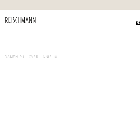
Zum
Inhalt
springen
D
DAMEN PULLOVER LINNIE 10
Zum
Ende
der
Bildgalerie
springen