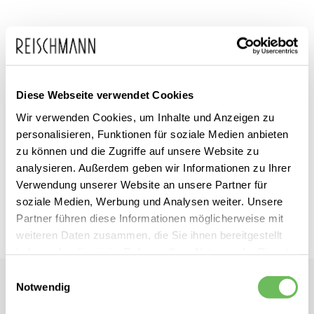
Zum
MCM
inkl. MwSt.
Anfang
Diese Webseite verwendet Cookies
Damen Shopper Aren in
der
Visetos Mini
Wir verwenden Cookies, um Inhalte und Anzeigen zu
Bildgalerie
personalisieren, Funktionen für soziale Medien anbieten
springen
zu können und die Zugriffe auf unsere Website zu
Dieses Produkt ist exklusiv in unseren Filialen erhältlich. Prüfen Sie
analysieren. Außerdem geben wir Informationen zu Ihrer
mit einem Klick auf „Vor Ort verfügbar?", wo Ihre Größe vorrätig ist.
Verwendung unserer Website an unsere Partner für
soziale Medien, Werbung und Analysen weiter. Unsere
Vor Ort verfügbar?
Partner führen diese Informationen möglicherweise mit
weiteren Daten zusammen, die Sie ihnen bereitgestellt
haben oder die sie im Rahmen Ihrer Nutzung der Dienste
gesammelt haben.
Einwilligungsauswahl
MCM
Notwendig
Damen Shopper Aren in Visetos Mini
Hier finden Sie unsere
Datenschutzerklärung