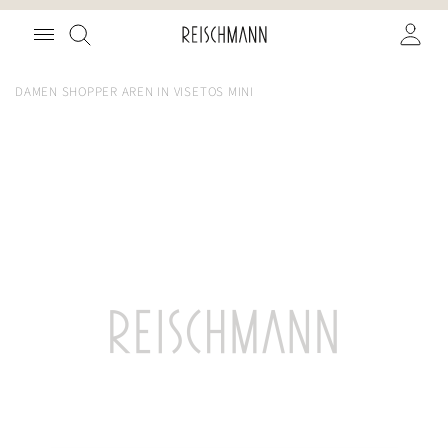
Zum
Suche
Inhalt
springen
DAMEN SHOPPER AREN IN VISETOS MINI
Zum
Ende
der
Bildgalerie
springen