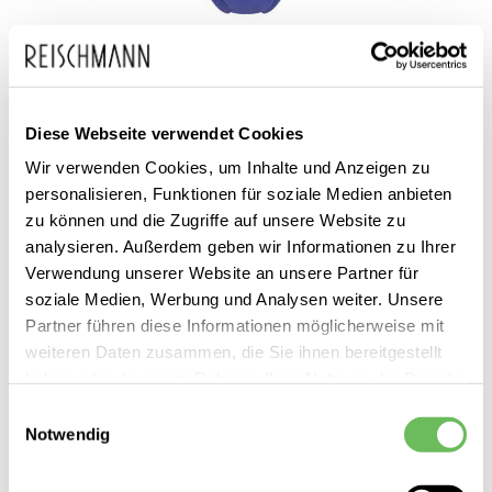
Diese Webseite verwendet Cookies
Zum
Samsoe & Samsoe
49,99 €
Wir verwenden Cookies, um Inhalte und Anzeigen zu
Anfang
24,99 €
Damen Slip Bree
personalisieren, Funktionen für soziale Medien anbieten
inkl. MwSt.
der
zu können und die Zugriffe auf unsere Website zu
Bildgalerie
analysieren. Außerdem geben wir Informationen zu Ihrer
springen
Verwendung unserer Website an unsere Partner für
soziale Medien, Werbung und Analysen weiter. Unsere
Partner führen diese Informationen möglicherweise mit
weiteren Daten zusammen, die Sie ihnen bereitgestellt
haben oder die sie im Rahmen Ihrer Nutzung der Dienste
Dieses Produkt ist exklusiv in unseren Filialen erhältlich. Prüfen Sie
gesammelt haben.
Einwilligungsauswahl
mit einem Klick auf „Vor Ort verfügbar?", wo Ihre Größe vorrätig ist.
Notwendig
Hier finden Sie unsere
Datenschutzerklärung
Vor Ort verfügbar?