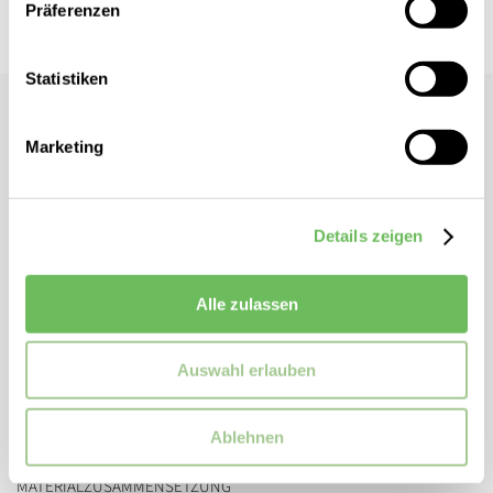
Präferenzen
Statistiken
Samsoe & Samsoe
Damen Slip Bree
Marketing
- Normale Taillenhöhe
- Elastischer Bund
Details zeigen
- Unifarben
- Zwickel aus Baumwolle
- Satin-Optik
Alle zulassen
ZUSATZINFORMATIONEN
Auswahl erlauben
Artikelnummer:
f22300127bree
Marke:
Samsoe & Samsoe
Ablehnen
MATERIALZUSAMMENSETZUNG