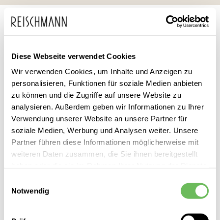
Zum
Suche
Inhalt
springen
DAMEN
BEKLEIDUNG
HOSEN
CARGOHOSEN
CARGOHOSEN FARBEN
CARGOHOSEN BLAU
Diese Webseite verwendet Cookies
Cargohose Blau Damen
Wir verwenden Cookies, um Inhalte und Anzeigen zu
personalisieren, Funktionen für soziale Medien anbieten
zu können und die Zugriffe auf unsere Website zu
Leider können wir keine passenden Produkte zu ihrer Auswahl
analysieren. Außerdem geben wir Informationen zu Ihrer
finden.
Verwendung unserer Website an unsere Partner für
soziale Medien, Werbung und Analysen weiter. Unsere
Partner führen diese Informationen möglicherweise mit
Damen Cargohosen Blau entdecken Sie bei Reischmann vor
weiteren Daten zusammen, die Sie ihnen bereitgestellt
Ort – mit persönlicher Beratung, direktem Service und der
haben oder die sie im Rahmen Ihrer Nutzung der Dienste
gewohnten Reischmann Qualität.
gesammelt haben.
Einwilligungsauswahl
Notwendig
Hier finden Sie unsere
Datenschutzerklärung