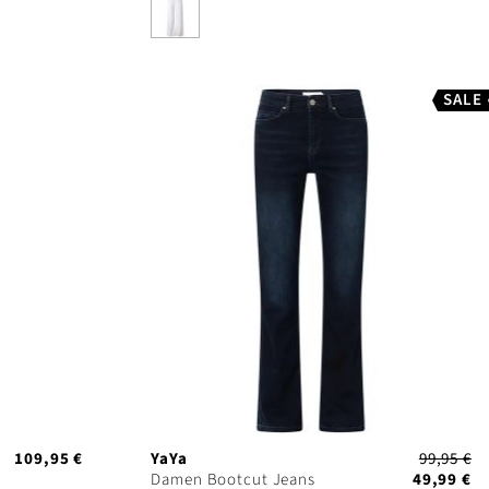
SALE
109,95 €
YaYa
99,95 €
Damen Bootcut Jeans
49,99 €