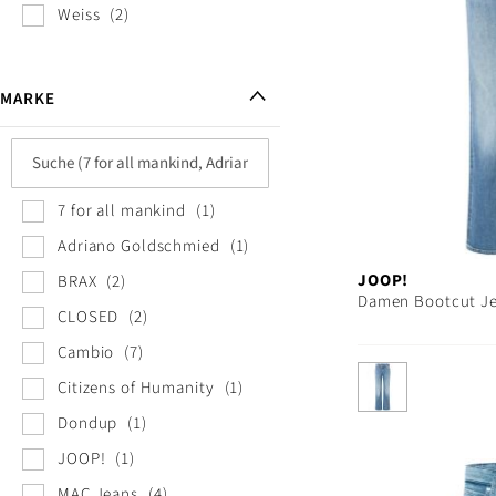
Weiss
2
MARKE
7 for all mankind
1
Adriano Goldschmied
1
JOOP!
BRAX
2
Damen Bootcut Je
CLOSED
2
Cambio
7
Citizens of Humanity
1
Dondup
1
JOOP!
1
MAC Jeans
4