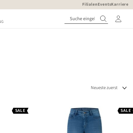
Filialen
Events
Karriere
NG
SALE
SALE