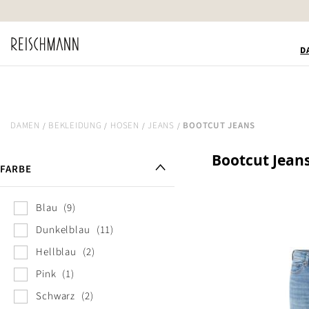
Zum
Inhalt
springen
D
DAMEN
BEKLEIDUNG
HOSEN
JEANS
BOOTCUT JEANS
Bootcut Jea
FARBE
Blau
9
Dunkelblau
11
Hellblau
2
Pink
1
Schwarz
2