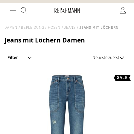
Zum
Suche
Inhalt
springen
DAMEN
BEKLEIDUNG
HOSEN
JEANS
JEANS MIT LÖCHERN
Jeans mit Löchern Damen
Filter
SALE