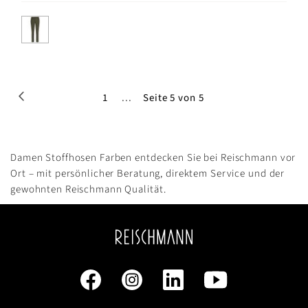
Seite
Seite
Zurück
Seite
1
...
Seite 5 von 5
Damen Stoffhosen Farben entdecken Sie bei Reischmann vor
Ort – mit persönlicher Beratung, direktem Service und der
gewohnten Reischmann Qualität.