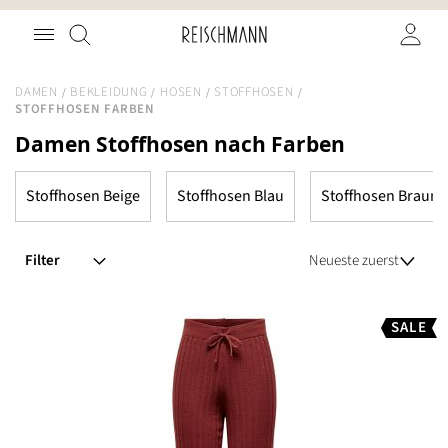
Zum
Suche
Inhalt
springen
DAMEN
BEKLEIDUNG
HOSEN
STOFFHOSEN
STOFFHOSEN FARBEN
Damen Stoffhosen nach Farben
Stoffhosen Beige
Stoffhosen Blau
Stoffhosen Braun
Filter
SALE