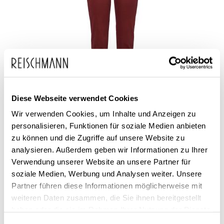
Diese Webseite verwendet Cookies
Wir verwenden Cookies, um Inhalte und Anzeigen zu
BRAX
personalisieren, Funktionen für soziale Medien anbieten
Damen Stoffhose Mary
zu können und die Zugriffe auf unsere Website zu
analysieren. Außerdem geben wir Informationen zu Ihrer
99,95 €
49,99 €
Verwendung unserer Website an unsere Partner für
soziale Medien, Werbung und Analysen weiter. Unsere
Partner führen diese Informationen möglicherweise mit
weiteren Daten zusammen, die Sie ihnen bereitgestellt
haben oder die sie im Rahmen Ihrer Nutzung der Dienste
gesammelt haben.