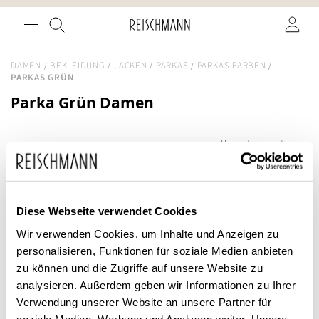
Zum
Suche
Inhalt
springen
DAMEN
BEKLEIDUNG
JACKEN
PARKAS
PARKAS FARBEN
PARKAS GRÜN
Parka Grün Damen
SALE
Diese Webseite verwendet Cookies
Wir verwenden Cookies, um Inhalte und Anzeigen zu
personalisieren, Funktionen für soziale Medien anbieten
zu können und die Zugriffe auf unsere Website zu
analysieren. Außerdem geben wir Informationen zu Ihrer
Verwendung unserer Website an unsere Partner für
soziale Medien, Werbung und Analysen weiter. Unsere