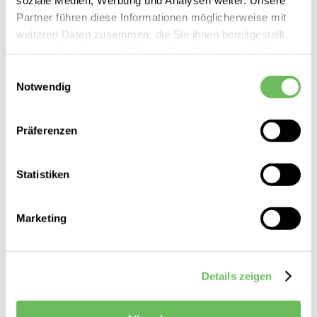
Partner führen diese Informationen möglicherweise mit
weiteren Daten zusammen, die Sie ihnen bereitgestellt
haben oder die sie im Rahmen Ihrer Nutzung der Dienste
gesammelt haben.
Einwilligungsauswahl
Notwendig
Hier finden Sie unsere
Datenschutzerklärung
Parajumpers
Damen Parka lang Parachute
Präferenzen
650,00 €
449,00 €
Statistiken
Marketing
Details zeigen
Damen Parkas Grün entdecken Sie bei Reischmann vor Ort –