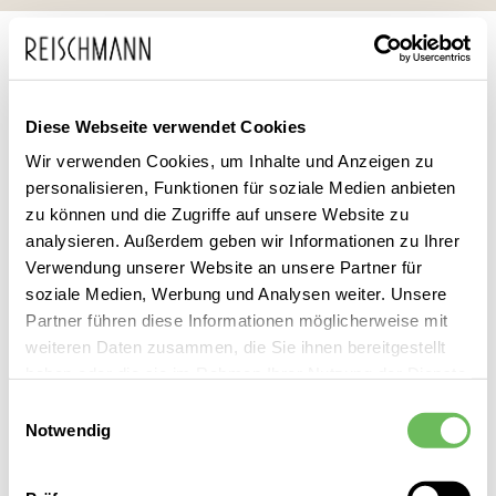
Zum
Suche
Inhalt
springen
DAMEN
BEKLEIDUNG
JACKEN
PUFFERJACKEN
PUFFERJACKEN FARBEN
PUFFERJACKEN WEISS
Diese Webseite verwendet Cookies
Pufferjacke Weiss Damen
Wir verwenden Cookies, um Inhalte und Anzeigen zu
personalisieren, Funktionen für soziale Medien anbieten
zu können und die Zugriffe auf unsere Website zu
Leider können wir keine passenden Produkte zu ihrer Auswahl
analysieren. Außerdem geben wir Informationen zu Ihrer
finden.
Verwendung unserer Website an unsere Partner für
soziale Medien, Werbung und Analysen weiter. Unsere
Partner führen diese Informationen möglicherweise mit
Damen Pufferjacken Weiss entdecken Sie bei Reischmann vor
weiteren Daten zusammen, die Sie ihnen bereitgestellt
Ort – mit persönlicher Beratung, direktem Service und der
haben oder die sie im Rahmen Ihrer Nutzung der Dienste
gewohnten Reischmann Qualität.
gesammelt haben.
Einwilligungsauswahl
Notwendig
Hier finden Sie unsere
Datenschutzerklärung