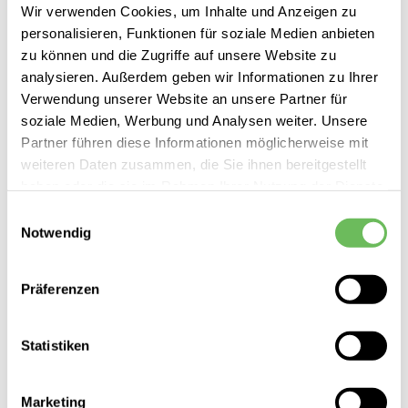
Wir verwenden Cookies, um Inhalte und Anzeigen zu
personalisieren, Funktionen für soziale Medien anbieten
zu können und die Zugriffe auf unsere Website zu
analysieren. Außerdem geben wir Informationen zu Ihrer
Verwendung unserer Website an unsere Partner für
soziale Medien, Werbung und Analysen weiter. Unsere
Partner führen diese Informationen möglicherweise mit
weiteren Daten zusammen, die Sie ihnen bereitgestellt
haben oder die sie im Rahmen Ihrer Nutzung der Dienste
gesammelt haben.
Einwilligungsauswahl
Notwendig
Hier finden Sie unsere
Datenschutzerklärung
Canada Goose
Damen Steppmantel Marlow
Präferenzen
1.595,00 €
Statistiken
Marketing