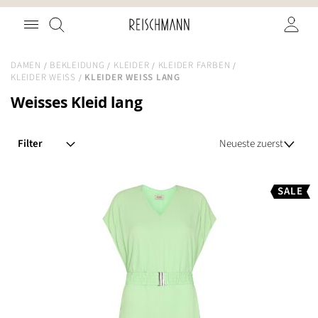
Zum
Suche
Inhalt
springen
DAMEN
BEKLEIDUNG
KLEIDER
KLEIDER FARBEN
KLEIDER WEISS
KLEIDER WEISS LANG
Weisses Kleid lang
Filter
SALE