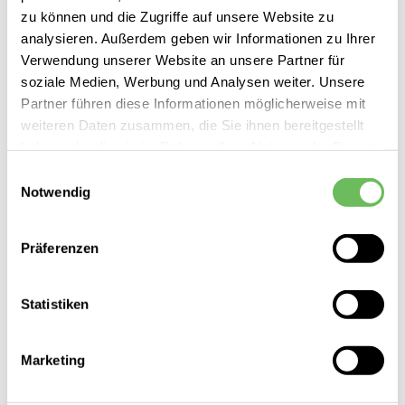
zu können und die Zugriffe auf unsere Website zu
analysieren. Außerdem geben wir Informationen zu Ihrer
Verwendung unserer Website an unsere Partner für
soziale Medien, Werbung und Analysen weiter. Unsere
Partner führen diese Informationen möglicherweise mit
weiteren Daten zusammen, die Sie ihnen bereitgestellt
haben oder die sie im Rahmen Ihrer Nutzung der Dienste
gesammelt haben.
Einwilligungsauswahl
Notwendig
Hier finden Sie unsere
Datenschutzerklärung
Marc Cain
Damen Sommerkleid lang
Präferenzen
479,00 €
339,99 €
Statistiken
Marketing