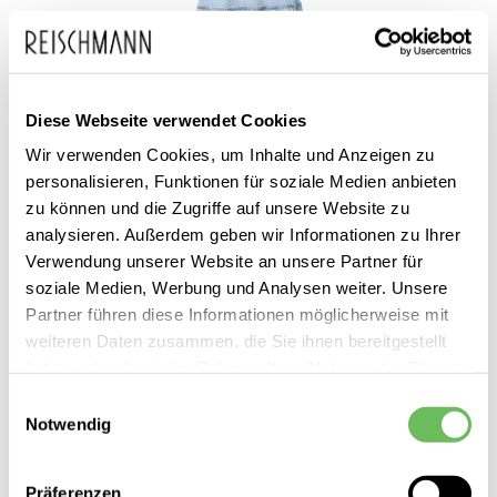
Diese Webseite verwendet Cookies
Wir verwenden Cookies, um Inhalte und Anzeigen zu
Drykorn
personalisieren, Funktionen für soziale Medien anbieten
Damen Maxikleid LUMIRA
zu können und die Zugriffe auf unsere Website zu
189,95 €
analysieren. Außerdem geben wir Informationen zu Ihrer
129,99 €
Verwendung unserer Website an unsere Partner für
soziale Medien, Werbung und Analysen weiter. Unsere
Partner führen diese Informationen möglicherweise mit
weiteren Daten zusammen, die Sie ihnen bereitgestellt
haben oder die sie im Rahmen Ihrer Nutzung der Dienste
gesammelt haben.
Einwilligungsauswahl
Notwendig
Hier finden Sie unsere
Datenschutzerklärung
Präferenzen