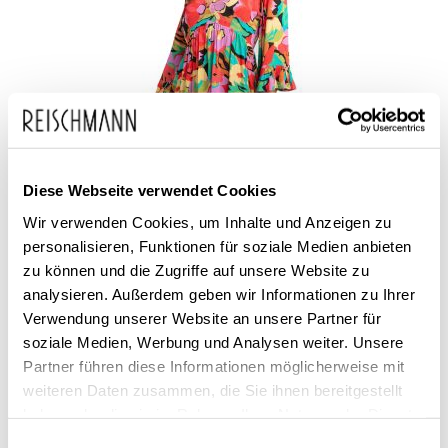
Diese Webseite verwendet Cookies
Wir verwenden Cookies, um Inhalte und Anzeigen zu
Billabong
Damen Sommerkleid kurz After Time
personalisieren, Funktionen für soziale Medien anbieten
zu können und die Zugriffe auf unsere Website zu
79,95 €
analysieren. Außerdem geben wir Informationen zu Ihrer
59,99 €
Verwendung unserer Website an unsere Partner für
soziale Medien, Werbung und Analysen weiter. Unsere
Partner führen diese Informationen möglicherweise mit
weiteren Daten zusammen, die Sie ihnen bereitgestellt
haben oder die sie im Rahmen Ihrer Nutzung der Dienste
SALE
gesammelt haben.
Einwilligungsauswahl