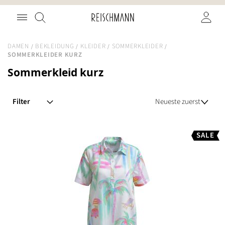
Zum
Suche
Inhalt
springen
DAMEN
BEKLEIDUNG
KLEIDER
SOMMERKLEIDER
SOMMERKLEIDER KURZ
Sommerkleid kurz
Filter
SALE